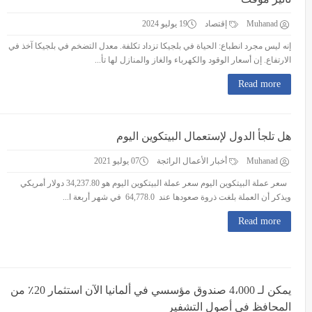
Muhanad
إقتصاد
19 يوليو 2024
إنه ليس مجرد انطباع: الحياة في بلجيكا تزداد تكلفة. معدل التضخم في بلجيكا آخذ في
الارتفاع. إن أسعار الوقود والكهرباء والغاز والمنازل لها تأ...
Read more
هل تلجأ الدول لإستعمال البيتكوين اليوم
Muhanad
أخبار الأعمال الرائجة
07 يوليو 2021
سعر عملة البيتكوين اليوم سعر عملة البيتكوين اليوم هو 34,237.80 دولار أمريكي
ويذكر أن العملة بلغت ذروة صعودها عند 64,778.0 في شهر أربعة ا...
Read more
يمكن لـ 4،000 صندوق مؤسسي في ألمانيا الآن استثمار 20٪ من
المحافظ في أصول التشفير